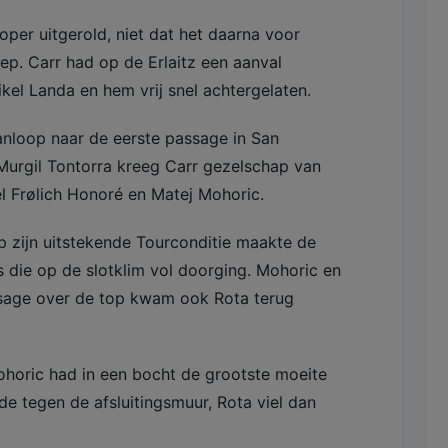
per uitgerold, niet dat het daarna voor
iep. Carr had op de Erlaitz een aanval
el Landa en hem vrij snel achtergelaten.
anloop naar de eerste passage in San
 Murgil Tontorra kreeg Carr gezelschap van
l Frølich Honoré en Matej Mohoric.
p zijn uitstekende Tourconditie maakte de
s die op de slotklim vol doorging. Mohoric en
ssage over de top kwam ook Rota terug
Mohoric had in een bocht de grootste moeite
e tegen de afsluitingsmuur, Rota viel dan