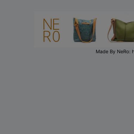
Made By NeRo: 