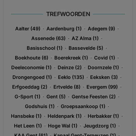
TREFWOORDEN
Aalter (49)
·
Aardenburg (1)
·
Adegem (9)
·
Assenede (63)
·
AZ Alma (1)
·
Basisschool (1)
·
Bassevelde (5)
·
Boekhoute (6)
·
Boerekreek (1)
·
Covid (1)
·
Deeleconomie (1)
·
Deinze (2)
·
Doornzele (1)
·
Drongengoed (1)
·
Eeklo (135)
·
Eeksken (3)
·
Erfgoeddag (2)
·
Ertvelde (8)
·
Evergem (99)
·
G-Sport (1)
·
Gent (5)
·
Gentse Feesten (2)
·
Godshuis (1)
·
Groepsaankoop (1)
·
Hansbeke (1)
·
Heldenpark (1)
·
Herbakker (1)
·
Het Leen (1)
·
Hoge Wal (1)
·
Jeugdzorg (1)
·
KAA Gent (61)
·
Kanaal Gent-Terneuzen (1)
·