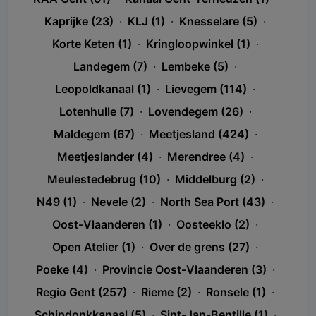
Kaprijke (23)
·
KLJ (1)
·
Knesselare (5)
·
Korte Keten (1)
·
Kringloopwinkel (1)
·
Landegem (7)
·
Lembeke (5)
·
Leopoldkanaal (1)
·
Lievegem (114)
·
Lotenhulle (7)
·
Lovendegem (26)
·
Maldegem (67)
·
Meetjesland (424)
·
Meetjeslander (4)
·
Merendree (4)
·
Meulestedebrug (10)
·
Middelburg (2)
·
N49 (1)
·
Nevele (2)
·
North Sea Port (43)
·
Oost-Vlaanderen (1)
·
Oosteeklo (2)
·
Open Atelier (1)
·
Over de grens (27)
·
Poeke (4)
·
Provincie Oost-Vlaanderen (3)
·
Regio Gent (257)
·
Rieme (2)
·
Ronsele (1)
·
Schipdonkkanaal (5)
·
Sint-Jan-Bentille (1)
·