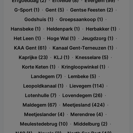
Erfgoeddag (2)
·
Ertvelde (8)
·
Evergem (99)
·
G-Sport (1)
·
Gent (5)
·
Gentse Feesten (2)
·
Godshuis (1)
·
Groepsaankoop (1)
·
Hansbeke (1)
·
Heldenpark (1)
·
Herbakker (1)
·
Het Leen (1)
·
Hoge Wal (1)
·
Jeugdzorg (1)
·
KAA Gent (61)
·
Kanaal Gent-Terneuzen (1)
·
Kaprijke (23)
·
KLJ (1)
·
Knesselare (5)
·
Korte Keten (1)
·
Kringloopwinkel (1)
·
Landegem (7)
·
Lembeke (5)
·
Leopoldkanaal (1)
·
Lievegem (114)
·
Lotenhulle (7)
·
Lovendegem (26)
·
Maldegem (67)
·
Meetjesland (424)
·
Meetjeslander (4)
·
Merendree (4)
·
Meulestedebrug (10)
·
Middelburg (2)
·