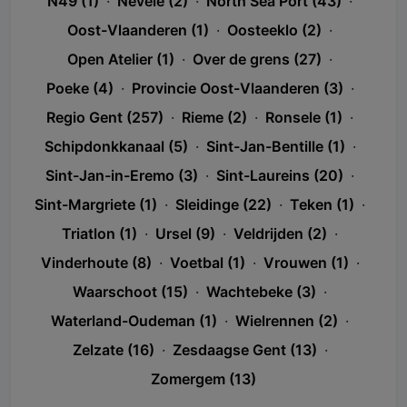
N49 (1)
·
Nevele (2)
·
North Sea Port (43)
·
Oost-Vlaanderen (1)
·
Oosteeklo (2)
·
Open Atelier (1)
·
Over de grens (27)
·
Poeke (4)
·
Provincie Oost-Vlaanderen (3)
·
Regio Gent (257)
·
Rieme (2)
·
Ronsele (1)
·
Schipdonkkanaal (5)
·
Sint-Jan-Bentille (1)
·
Sint-Jan-in-Eremo (3)
·
Sint-Laureins (20)
·
Sint-Margriete (1)
·
Sleidinge (22)
·
Teken (1)
·
Triatlon (1)
·
Ursel (9)
·
Veldrijden (2)
·
Vinderhoute (8)
·
Voetbal (1)
·
Vrouwen (1)
·
Waarschoot (15)
·
Wachtebeke (3)
·
Waterland-Oudeman (1)
·
Wielrennen (2)
·
Zelzate (16)
·
Zesdaagse Gent (13)
·
Zomergem (13)