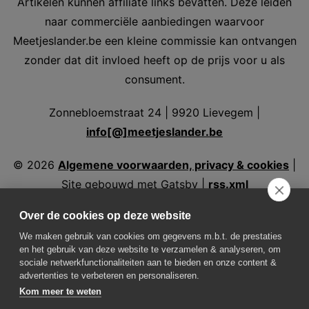
Artikelen kunnen affiliate links bevatten. Deze leiden
naar commerciële aanbiedingen waarvoor
Meetjeslander.be een kleine commissie kan ontvangen
zonder dat dit invloed heeft op de prijs voor u als
consument.
Zonnebloemstraat 24 | 9920 Lievegem |
info[@]meetjeslander.be
©
2026
Algemene voorwaarden, privacy & cookies
|
Site gebouwd met Gatsby |
rss.xml
Over de cookies op deze website
We maken gebruik van cookies om gegevens m.b.t. de prestaties
en het gebruik van deze website te verzamelen & analyseren, om
Volg ons
sociale netwerkfunctionaliteiten aan te bieden en onze content &
advertenties te verbeteren en personaliseren.
Kom meer te weten
Weer in Assenede
Weer in Aalter
Weer in