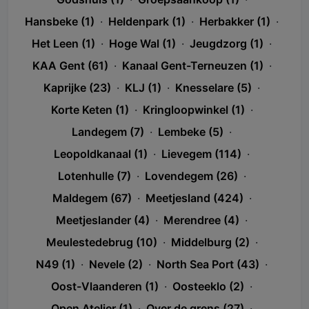
Hansbeke (1)
·
Heldenpark (1)
·
Herbakker (1)
·
Het Leen (1)
·
Hoge Wal (1)
·
Jeugdzorg (1)
·
KAA Gent (61)
·
Kanaal Gent-Terneuzen (1)
·
Kaprijke (23)
·
KLJ (1)
·
Knesselare (5)
·
Korte Keten (1)
·
Kringloopwinkel (1)
·
Landegem (7)
·
Lembeke (5)
·
Leopoldkanaal (1)
·
Lievegem (114)
·
Lotenhulle (7)
·
Lovendegem (26)
·
Maldegem (67)
·
Meetjesland (424)
·
Meetjeslander (4)
·
Merendree (4)
·
Meulestedebrug (10)
·
Middelburg (2)
·
N49 (1)
·
Nevele (2)
·
North Sea Port (43)
·
Oost-Vlaanderen (1)
·
Oosteeklo (2)
·
Open Atelier (1)
·
Over de grens (27)
·