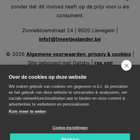
zonder dat dit invloed heeft op de prijs voor u als
consument.
Zonnebloemstraat 24 | 9920 Lievegem |
info[@]meetjeslander.be
©
2026
Algemene voorwaarden, privacy & cookies
|
Site gebouwd met Gatsby |
rss.xml
Over de cookies op deze website
We maken gebruik van cookies om gegevens m.b.t. de prestaties
en het gebruik van deze website te verzamelen & analyseren, om
Volg ons
sociale netwerkfunctionaliteiten aan te bieden en onze content &
advertenties te verbeteren en personaliseren.
Kom meer te weten
Weer in Assenede
Weer in Aalter
Weer in
Eeklo
Weer in Evergem
Weer in Kaprijke
Weer in
Cookie-instellingen
Lovendegem
Weer in Maldegem
Weer in
Nevele
Weer in Sint-Laureins
Weer in
Weigeren