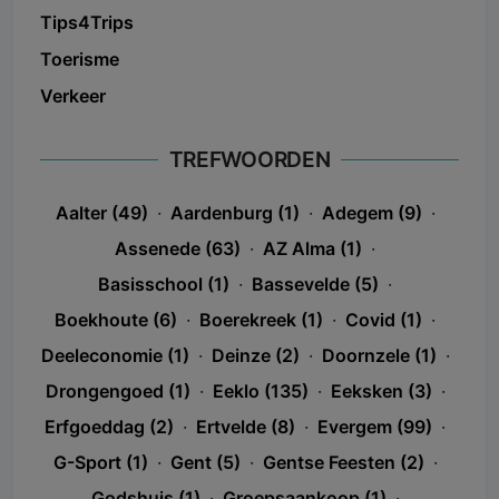
Tips4Trips
Toerisme
Verkeer
TREFWOORDEN
Aalter (49)
·
Aardenburg (1)
·
Adegem (9)
·
Assenede (63)
·
AZ Alma (1)
·
Basisschool (1)
·
Bassevelde (5)
·
Boekhoute (6)
·
Boerekreek (1)
·
Covid (1)
·
Deeleconomie (1)
·
Deinze (2)
·
Doornzele (1)
·
Drongengoed (1)
·
Eeklo (135)
·
Eeksken (3)
·
Erfgoeddag (2)
·
Ertvelde (8)
·
Evergem (99)
·
G-Sport (1)
·
Gent (5)
·
Gentse Feesten (2)
·
Godshuis (1)
·
Groepsaankoop (1)
·