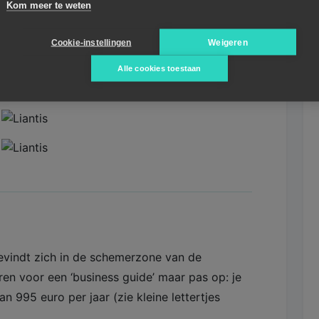
Kom meer te weten
Cookie-instellingen
Weigeren
or zelfstandigen. Men probeert via mail aan de
Alle cookies toestaan
 te komen.
evindt zich in de schemerzone van de
reren voor een ‘business guide’ maar pas op: je
an 995 euro per jaar (zie kleine lettertjes