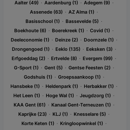
Aalter (49)
·
Aardenburg (1)
·
Adegem (9)
·
Assenede (63)
·
AZ Alma (1)
·
Basisschool (1)
·
Bassevelde (5)
·
Boekhoute (6)
·
Boerekreek (1)
·
Covid (1)
·
Deeleconomie (1)
·
Deinze (2)
·
Doornzele (1)
·
Drongengoed (1)
·
Eeklo (135)
·
Eeksken (3)
·
Erfgoeddag (2)
·
Ertvelde (8)
·
Evergem (99)
·
G-Sport (1)
·
Gent (5)
·
Gentse Feesten (2)
·
Godshuis (1)
·
Groepsaankoop (1)
·
Hansbeke (1)
·
Heldenpark (1)
·
Herbakker (1)
·
Het Leen (1)
·
Hoge Wal (1)
·
Jeugdzorg (1)
·
KAA Gent (61)
·
Kanaal Gent-Terneuzen (1)
·
Kaprijke (23)
·
KLJ (1)
·
Knesselare (5)
·
Korte Keten (1)
·
Kringloopwinkel (1)
·