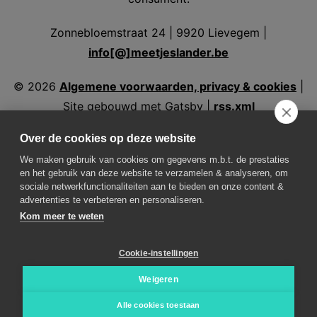
Zonnebloemstraat 24 | 9920 Lievegem |
info[@]meetjeslander.be
©
2026
Algemene voorwaarden, privacy & cookies
|
Site gebouwd met Gatsby |
rss.xml
Over de cookies op deze website
We maken gebruik van cookies om gegevens m.b.t. de prestaties
en het gebruik van deze website te verzamelen & analyseren, om
Volg ons
sociale netwerkfunctionaliteiten aan te bieden en onze content &
advertenties te verbeteren en personaliseren.
Kom meer te weten
Weer in Assenede
Weer in Aalter
Weer in
Eeklo
Weer in Evergem
Weer in Kaprijke
Weer in
Cookie-instellingen
Lovendegem
Weer in Maldegem
Weer in
Nevele
Weer in Sint-Laureins
Weer in
Weigeren
Waarschoot
Weer in Zelzate
Weer in Zomergem
Alle cookies toestaan