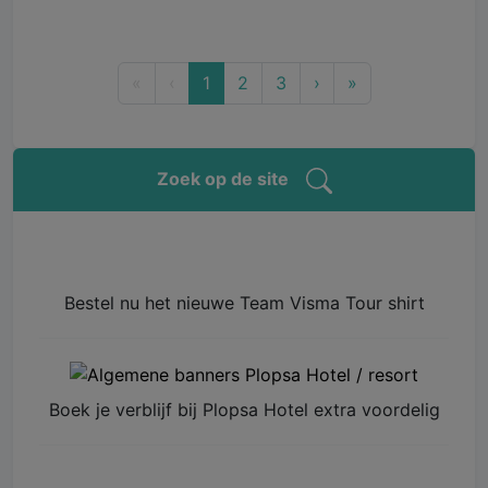
First
Previous
(current)
Next
Last
«
‹
1
2
3
›
»
Zoek op de site
Bestel nu het nieuwe Team Visma Tour shirt
Boek je verblijf bij Plopsa Hotel extra voordelig