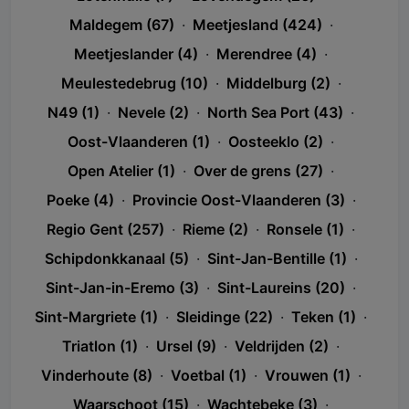
Maldegem (67)
·
Meetjesland (424)
·
Meetjeslander (4)
·
Merendree (4)
·
Meulestedebrug (10)
·
Middelburg (2)
·
N49 (1)
·
Nevele (2)
·
North Sea Port (43)
·
Oost-Vlaanderen (1)
·
Oosteeklo (2)
·
Open Atelier (1)
·
Over de grens (27)
·
Poeke (4)
·
Provincie Oost-Vlaanderen (3)
·
Regio Gent (257)
·
Rieme (2)
·
Ronsele (1)
·
Schipdonkkanaal (5)
·
Sint-Jan-Bentille (1)
·
Sint-Jan-in-Eremo (3)
·
Sint-Laureins (20)
·
Sint-Margriete (1)
·
Sleidinge (22)
·
Teken (1)
·
Triatlon (1)
·
Ursel (9)
·
Veldrijden (2)
·
Vinderhoute (8)
·
Voetbal (1)
·
Vrouwen (1)
·
Waarschoot (15)
·
Wachtebeke (3)
·