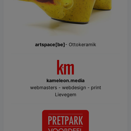
artspace[be]
- Ottokeramik
kameleon.media
webmasters - webdesign - print
Lievegem