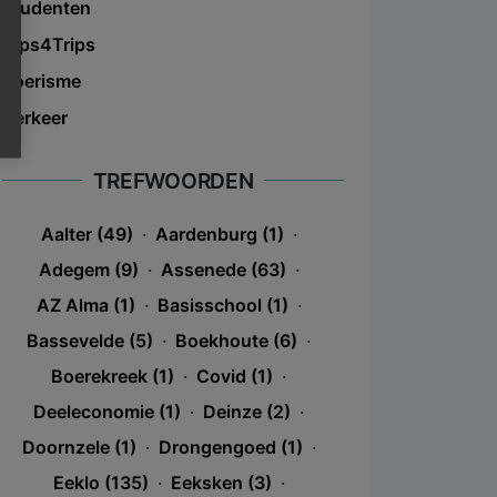
Studenten
Tips4Trips
Toerisme
Verkeer
TREFWOORDEN
Aalter (49)
·
Aardenburg (1)
·
Adegem (9)
·
Assenede (63)
·
AZ Alma (1)
·
Basisschool (1)
·
Bassevelde (5)
·
Boekhoute (6)
·
Boerekreek (1)
·
Covid (1)
·
Deeleconomie (1)
·
Deinze (2)
·
Doornzele (1)
·
Drongengoed (1)
·
Eeklo (135)
·
Eeksken (3)
·