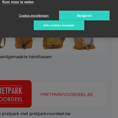
Kom meer te weten
ent:
kameleon.media
Cookie-instellingen
Weigeren
Alle cookies toestaan
handgemaakte handtassen
te pretpark met pretparkvoordeel.be