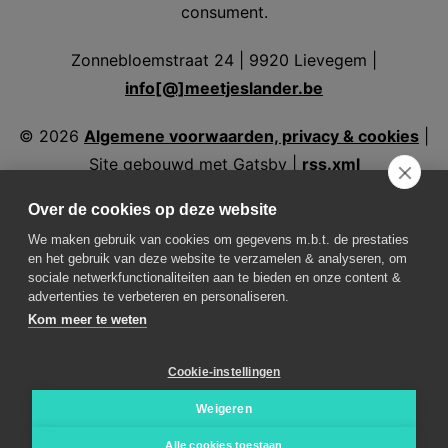
consument.
Zonnebloemstraat 24 | 9920 Lievegem |
info[@]meetjeslander.be
©
2026
Algemene voorwaarden, privacy & cookies
|
Site gebouwd met Gatsby |
rss.xml
Over de cookies op deze website
We maken gebruik van cookies om gegevens m.b.t. de prestaties
en het gebruik van deze website te verzamelen & analyseren, om
Volg ons
sociale netwerkfunctionaliteiten aan te bieden en onze content &
advertenties te verbeteren en personaliseren.
Kom meer te weten
Weer in Assenede
Weer in Aalter
Weer in
Eeklo
Weer in Evergem
Weer in Kaprijke
Weer in
Cookie-instellingen
Lovendegem
Weer in Maldegem
Weer in
Nevele
Weer in Sint-Laureins
Weer in
Weigeren
Waarschoot
Weer in Zelzate
Weer in Zomergem
Alle cookies toestaan