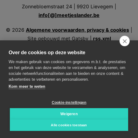
Zonnebloemstraat 24 | 9920 Lievegem |
info[@]meetjeslander.be
©
2026
Algemene voorwaarden, privacy & cookies
|
Site gebouwd met Gatsby |
rss.xml
Over de cookies op deze website
We maken gebruik van cookies om gegevens m.b.t. de prestaties
en het gebruik van deze website te verzamelen & analyseren, om
Volg ons
sociale netwerkfunctionaliteiten aan te bieden en onze content &
advertenties te verbeteren en personaliseren.
Kom meer te weten
Weer in Assenede
Weer in Aalter
Weer in
Eeklo
Weer in Evergem
Weer in Kaprijke
Weer in
Cookie-instellingen
Lovendegem
Weer in Maldegem
Weer in
Nevele
Weer in Sint-Laureins
Weer in
Weigeren
Waarschoot
Weer in Zelzate
Weer in Zomergem
Alle cookies toestaan