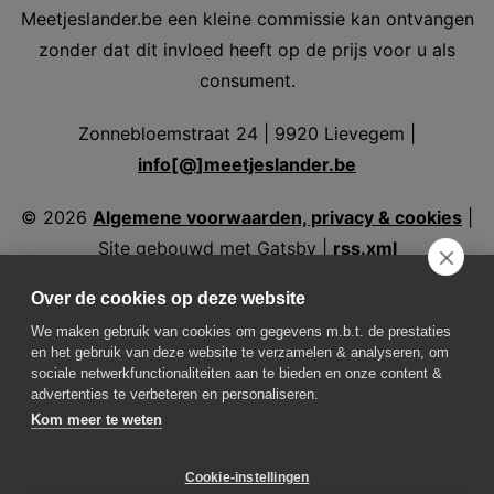
Meetjeslander.be een kleine commissie kan ontvangen
zonder dat dit invloed heeft op de prijs voor u als
consument.
Zonnebloemstraat 24 | 9920 Lievegem |
info[@]meetjeslander.be
©
2026
Algemene voorwaarden, privacy & cookies
|
Site gebouwd met Gatsby |
rss.xml
Over de cookies op deze website
We maken gebruik van cookies om gegevens m.b.t. de prestaties
en het gebruik van deze website te verzamelen & analyseren, om
Volg ons
sociale netwerkfunctionaliteiten aan te bieden en onze content &
advertenties te verbeteren en personaliseren.
Kom meer te weten
Weer in Assenede
Weer in Aalter
Weer in
Eeklo
Weer in Evergem
Weer in Kaprijke
Weer in
Cookie-instellingen
Lovendegem
Weer in Maldegem
Weer in