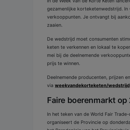
In de Week van de Korte Keten lance
gezamenlijke korteketenwedstrijd. In
verkooppunten. Je ontvangt bij aank
zaaien.
​De wedstrijd moet consumenten stim
keten te verkennen en lokaal te kopen
mei bij de deelnemende verkooppunt
prijs te winnen.
​Deelnemende producenten, prijzen e
via
weekvandekorteketen/wedstrijd
​Faire boerenmarkt op
​In het teken van de World Fair Trad
organiseert de Provincie op donderda