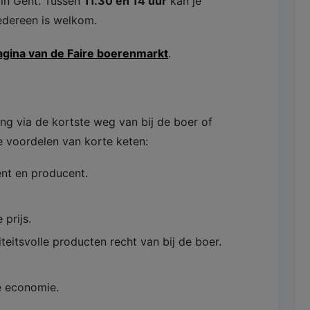
 in Gent. Tussen
11.30 en 14 uur
kan je
Iedereen is welkom.
ina van de Faire boerenmarkt
.
ng via de kortste weg van bij de boer of
e voordelen van korte keten:
ent en producent.
 prijs.
iteitsvolle producten recht van bij de boer.
le economie.