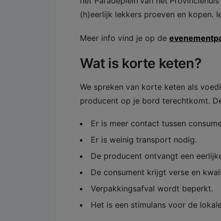
het Paradeplein
van het
Provinciehuis
(h)eerlijk lekkers proeven en kopen. 
​Meer info vind je op de
evenementpag
Wat is korte keten?
​We spreken van korte keten als voedi
producent op je bord terechtkomt. D
​Er is meer contact tussen consum
​Er is weinig transport nodig.
​De producent ontvangt een eerlijke
​De consument krijgt verse en kwal
​Verpakkingsafval wordt beperkt.
​Het is een stimulans voor de loka