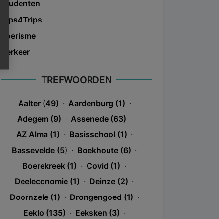
Studenten
Tips4Trips
Toerisme
Verkeer
TREFWOORDEN
Aalter (49)
·
Aardenburg (1)
·
Adegem (9)
·
Assenede (63)
·
AZ Alma (1)
·
Basisschool (1)
·
Bassevelde (5)
·
Boekhoute (6)
·
Boerekreek (1)
·
Covid (1)
·
Deeleconomie (1)
·
Deinze (2)
·
Doornzele (1)
·
Drongengoed (1)
·
Eeklo (135)
·
Eeksken (3)
·