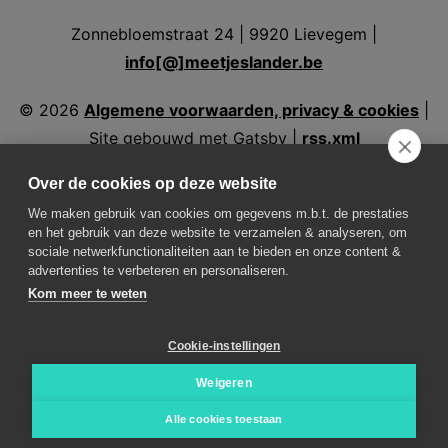
Zonnebloemstraat 24 | 9920 Lievegem |
info[@]meetjeslander.be
©
2026
Algemene voorwaarden, privacy & cookies
|
Site gebouwd met Gatsby |
rss.xml
Over de cookies op deze website
We maken gebruik van cookies om gegevens m.b.t. de prestaties
en het gebruik van deze website te verzamelen & analyseren, om
Volg ons
sociale netwerkfunctionaliteiten aan te bieden en onze content &
advertenties te verbeteren en personaliseren.
Kom meer te weten
Weer in Assenede
Weer in Aalter
Weer in
Eeklo
Weer in Evergem
Weer in Kaprijke
Weer in
Cookie-instellingen
Lovendegem
Weer in Maldegem
Weer in
Nevele
Weer in Sint-Laureins
Weer in
Weigeren
Waarschoot
Weer in Zelzate
Weer in Zomergem
Alle cookies toestaan