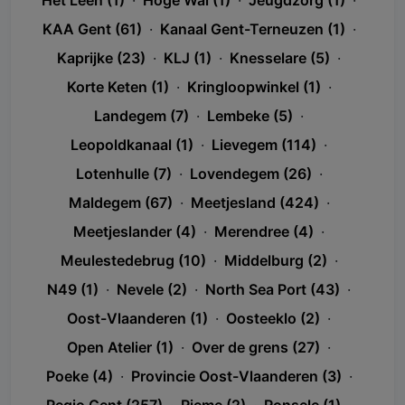
Het Leen (1)
·
Hoge Wal (1)
·
Jeugdzorg (1)
·
KAA Gent (61)
·
Kanaal Gent-Terneuzen (1)
·
Kaprijke (23)
·
KLJ (1)
·
Knesselare (5)
·
Korte Keten (1)
·
Kringloopwinkel (1)
·
Landegem (7)
·
Lembeke (5)
·
Leopoldkanaal (1)
·
Lievegem (114)
·
Lotenhulle (7)
·
Lovendegem (26)
·
Maldegem (67)
·
Meetjesland (424)
·
Meetjeslander (4)
·
Merendree (4)
·
Meulestedebrug (10)
·
Middelburg (2)
·
N49 (1)
·
Nevele (2)
·
North Sea Port (43)
·
Oost-Vlaanderen (1)
·
Oosteeklo (2)
·
Open Atelier (1)
·
Over de grens (27)
·
Poeke (4)
·
Provincie Oost-Vlaanderen (3)
·