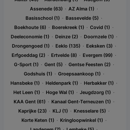
Assenede (63)
·
AZ Alma (1)
·
Basisschool (1)
·
Bassevelde (5)
·
Boekhoute (6)
·
Boerekreek (1)
·
Covid (1)
·
Deeleconomie (1)
·
Deinze (2)
·
Doornzele (1)
·
Drongengoed (1)
·
Eeklo (135)
·
Eeksken (3)
·
Erfgoeddag (2)
·
Ertvelde (8)
·
Evergem (99)
·
G-Sport (1)
·
Gent (5)
·
Gentse Feesten (2)
·
Godshuis (1)
·
Groepsaankoop (1)
·
Hansbeke (1)
·
Heldenpark (1)
·
Herbakker (1)
·
Het Leen (1)
·
Hoge Wal (1)
·
Jeugdzorg (1)
·
KAA Gent (61)
·
Kanaal Gent-Terneuzen (1)
·
Kaprijke (23)
·
KLJ (1)
·
Knesselare (5)
·
Korte Keten (1)
·
Kringloopwinkel (1)
·
Landegem (7)
·
Lembeke (5)
·