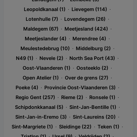
Leopoldkanaal (1)
·
Lievegem (114)
·
Lotenhulle (7)
·
Lovendegem (26)
·
Maldegem (67)
·
Meetjesland (424)
·
Meetjeslander (4)
·
Merendree (4)
·
Meulestedebrug (10)
·
Middelburg (2)
·
N49 (1)
·
Nevele (2)
·
North Sea Port (43)
·
Oost-Vlaanderen (1)
·
Oosteeklo (2)
·
Open Atelier (1)
·
Over de grens (27)
·
Poeke (4)
·
Provincie Oost-Vlaanderen (3)
·
Regio Gent (257)
·
Rieme (2)
·
Ronsele (1)
·
Schipdonkkanaal (5)
·
Sint-Jan-Bentille (1)
·
Sint-Jan-in-Eremo (3)
·
Sint-Laureins (20)
·
Sint-Margriete (1)
·
Sleidinge (22)
·
Teken (1)
·
Triatlon (1)
·
Ursel (9)
·
Veldrijden (2)
·