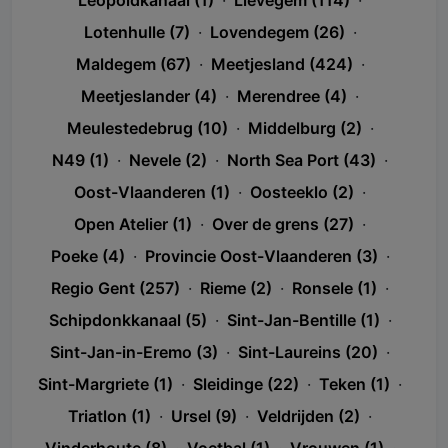
Leopoldkanaal (1)
·
Lievegem (114)
·
Lotenhulle (7)
·
Lovendegem (26)
·
Maldegem (67)
·
Meetjesland (424)
·
Meetjeslander (4)
·
Merendree (4)
·
Meulestedebrug (10)
·
Middelburg (2)
·
N49 (1)
·
Nevele (2)
·
North Sea Port (43)
·
Oost-Vlaanderen (1)
·
Oosteeklo (2)
·
Open Atelier (1)
·
Over de grens (27)
·
Poeke (4)
·
Provincie Oost-Vlaanderen (3)
·
Regio Gent (257)
·
Rieme (2)
·
Ronsele (1)
·
Schipdonkkanaal (5)
·
Sint-Jan-Bentille (1)
·
Sint-Jan-in-Eremo (3)
·
Sint-Laureins (20)
·
Sint-Margriete (1)
·
Sleidinge (22)
·
Teken (1)
·
Triatlon (1)
·
Ursel (9)
·
Veldrijden (2)
·