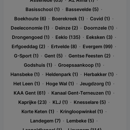
Assenede (63)
·
AZ Alma (1)
·
Basisschool (1)
·
Bassevelde (5)
·
Boekhoute (6)
·
Boerekreek (1)
·
Covid (1)
·
Deeleconomie (1)
·
Deinze (2)
·
Doornzele (1)
·
Drongengoed (1)
·
Eeklo (135)
·
Eeksken (3)
·
Erfgoeddag (2)
·
Ertvelde (8)
·
Evergem (99)
·
G-Sport (1)
·
Gent (5)
·
Gentse Feesten (2)
·
Godshuis (1)
·
Groepsaankoop (1)
·
Hansbeke (1)
·
Heldenpark (1)
·
Herbakker (1)
·
Het Leen (1)
·
Hoge Wal (1)
·
Jeugdzorg (1)
·
KAA Gent (61)
·
Kanaal Gent-Terneuzen (1)
·
Kaprijke (23)
·
KLJ (1)
·
Knesselare (5)
·
Korte Keten (1)
·
Kringloopwinkel (1)
·
Landegem (7)
·
Lembeke (5)
·