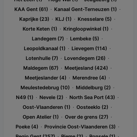
KAA Gent (61)
·
Kanaal Gent-Terneuzen (1)
·
Kaprijke (23)
·
KLJ (1)
·
Knesselare (5)
·
Korte Keten (1)
·
Kringloopwinkel (1)
·
Landegem (7)
·
Lembeke (5)
·
Leopoldkanaal (1)
·
Lievegem (114)
·
Lotenhulle (7)
·
Lovendegem (26)
·
Maldegem (67)
·
Meetjesland (424)
·
Meetjeslander (4)
·
Merendree (4)
·
Meulestedebrug (10)
·
Middelburg (2)
·
N49 (1)
·
Nevele (2)
·
North Sea Port (43)
·
Oost-Vlaanderen (1)
·
Oosteeklo (2)
·
Open Atelier (1)
·
Over de grens (27)
·
Poeke (4)
·
Provincie Oost-Vlaanderen (3)
·
Regio Gent (257)
·
Rieme (2)
·
Ronsele (1)
·