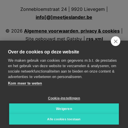
Zonnebloemstraat 24 | 9920 Lievegem |
info[@]meetjeslander.be
©
2026
Algemene voorwaarden, privacy & cookies
|
Site gebouwd met Gatsby |
rss.xml
Over de cookies op deze website
We maken gebruik van cookies om gegevens m.b.t. de prestaties
en het gebruik van deze website te verzamelen & analyseren, om
Volg ons
sociale netwerkfunctionaliteiten aan te bieden en onze content &
advertenties te verbeteren en personaliseren.
Kom meer te weten
Weer in Assenede
Weer in Aalter
Weer in
Eeklo
Weer in Evergem
Weer in Kaprijke
Weer in
Cookie-instellingen
Lovendegem
Weer in Maldegem
Weer in
Nevele
Weer in Sint-Laureins
Weer in
Weigeren
Waarschoot
Weer in Zelzate
Weer in Zomergem
Alle cookies toestaan