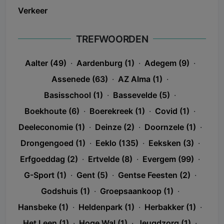
Verkeer
TREFWOORDEN
Aalter (49)
·
Aardenburg (1)
·
Adegem (9)
·
Assenede (63)
·
AZ Alma (1)
·
Basisschool (1)
·
Bassevelde (5)
·
Boekhoute (6)
·
Boerekreek (1)
·
Covid (1)
·
Deeleconomie (1)
·
Deinze (2)
·
Doornzele (1)
·
Drongengoed (1)
·
Eeklo (135)
·
Eeksken (3)
·
Erfgoeddag (2)
·
Ertvelde (8)
·
Evergem (99)
·
G-Sport (1)
·
Gent (5)
·
Gentse Feesten (2)
·
Godshuis (1)
·
Groepsaankoop (1)
·
Hansbeke (1)
·
Heldenpark (1)
·
Herbakker (1)
·
Het Leen (1)
·
Hoge Wal (1)
·
Jeugdzorg (1)
·