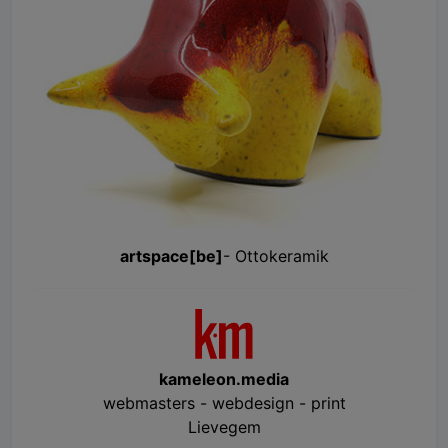
artspace[be]
- Ottokeramik
kameleon.media
webmasters - webdesign - print
Lievegem