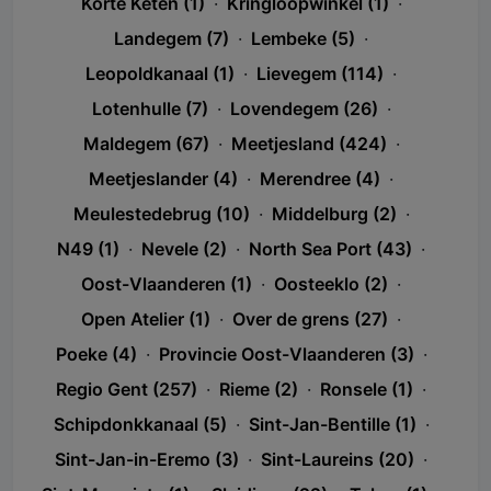
Korte Keten (1)
·
Kringloopwinkel (1)
·
Landegem (7)
·
Lembeke (5)
·
Leopoldkanaal (1)
·
Lievegem (114)
·
Lotenhulle (7)
·
Lovendegem (26)
·
Maldegem (67)
·
Meetjesland (424)
·
Meetjeslander (4)
·
Merendree (4)
·
Meulestedebrug (10)
·
Middelburg (2)
·
N49 (1)
·
Nevele (2)
·
North Sea Port (43)
·
Oost-Vlaanderen (1)
·
Oosteeklo (2)
·
Open Atelier (1)
·
Over de grens (27)
·
Poeke (4)
·
Provincie Oost-Vlaanderen (3)
·
Regio Gent (257)
·
Rieme (2)
·
Ronsele (1)
·
Schipdonkkanaal (5)
·
Sint-Jan-Bentille (1)
·
Sint-Jan-in-Eremo (3)
·
Sint-Laureins (20)
·