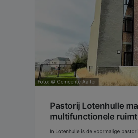
Foto: ©
Gemeente Aalter
Pastorij Lotenhulle ma
multifunctionele ruim
In Lotenhulle is de voormalige pasto