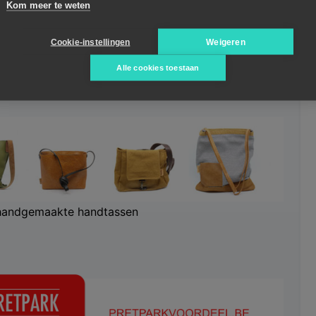
Kom meer te weten
Cookie-instellingen
Weigeren
Alle cookies toestaan
ent:
kameleon.media
handgemaakte handtassen