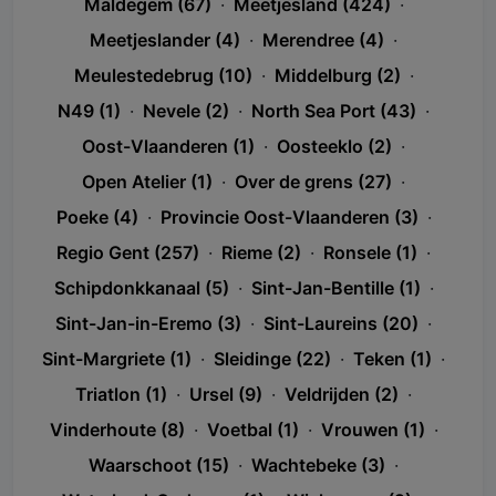
Maldegem (67)
·
Meetjesland (424)
·
Meetjeslander (4)
·
Merendree (4)
·
Meulestedebrug (10)
·
Middelburg (2)
·
N49 (1)
·
Nevele (2)
·
North Sea Port (43)
·
Oost-Vlaanderen (1)
·
Oosteeklo (2)
·
Open Atelier (1)
·
Over de grens (27)
·
Poeke (4)
·
Provincie Oost-Vlaanderen (3)
·
Regio Gent (257)
·
Rieme (2)
·
Ronsele (1)
·
Schipdonkkanaal (5)
·
Sint-Jan-Bentille (1)
·
Sint-Jan-in-Eremo (3)
·
Sint-Laureins (20)
·
Sint-Margriete (1)
·
Sleidinge (22)
·
Teken (1)
·
Triatlon (1)
·
Ursel (9)
·
Veldrijden (2)
·
Vinderhoute (8)
·
Voetbal (1)
·
Vrouwen (1)
·
Waarschoot (15)
·
Wachtebeke (3)
·