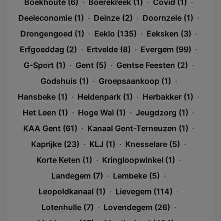
Boekhoute (6)
·
Boerekreek (1)
·
Covid (1)
·
Deeleconomie (1)
·
Deinze (2)
·
Doornzele (1)
·
Drongengoed (1)
·
Eeklo (135)
·
Eeksken (3)
·
Erfgoeddag (2)
·
Ertvelde (8)
·
Evergem (99)
·
G-Sport (1)
·
Gent (5)
·
Gentse Feesten (2)
·
Godshuis (1)
·
Groepsaankoop (1)
·
Hansbeke (1)
·
Heldenpark (1)
·
Herbakker (1)
·
Het Leen (1)
·
Hoge Wal (1)
·
Jeugdzorg (1)
·
KAA Gent (61)
·
Kanaal Gent-Terneuzen (1)
·
Kaprijke (23)
·
KLJ (1)
·
Knesselare (5)
·
Korte Keten (1)
·
Kringloopwinkel (1)
·
Landegem (7)
·
Lembeke (5)
·
Leopoldkanaal (1)
·
Lievegem (114)
·
Lotenhulle (7)
·
Lovendegem (26)
·