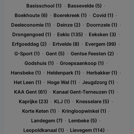
Basisschool (1)
·
Bassevelde (5)
·
Boekhoute (6)
·
Boerekreek (1)
·
Covid (1)
·
Deeleconomie (1)
·
Deinze (2)
·
Doornzele (1)
·
Drongengoed (1)
·
Eeklo (135)
·
Eeksken (3)
·
Erfgoeddag (2)
·
Ertvelde (8)
·
Evergem (99)
·
G-Sport (1)
·
Gent (5)
·
Gentse Feesten (2)
·
Godshuis (1)
·
Groepsaankoop (1)
·
Hansbeke (1)
·
Heldenpark (1)
·
Herbakker (1)
·
Het Leen (1)
·
Hoge Wal (1)
·
Jeugdzorg (1)
·
KAA Gent (61)
·
Kanaal Gent-Terneuzen (1)
·
Kaprijke (23)
·
KLJ (1)
·
Knesselare (5)
·
Korte Keten (1)
·
Kringloopwinkel (1)
·
Landegem (7)
·
Lembeke (5)
·
Leopoldkanaal (1)
·
Lievegem (114)
·