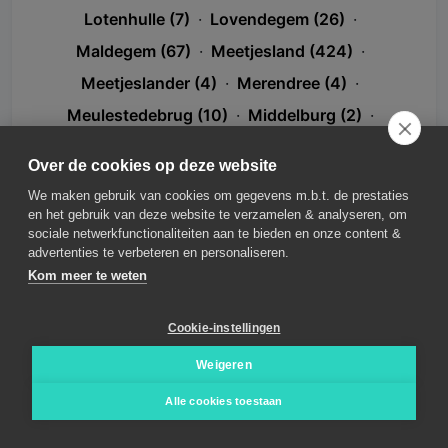
Lotenhulle (7)
·
Lovendegem (26)
·
Maldegem (67)
·
Meetjesland (424)
·
Meetjeslander (4)
·
Merendree (4)
·
Meulestedebrug (10)
·
Middelburg (2)
·
N49 (1)
·
Nevele (2)
·
North Sea Port (43)
·
Over de cookies op deze website
Oost-Vlaanderen (1)
·
Oosteeklo (2)
·
We maken gebruik van cookies om gegevens m.b.t. de prestaties
Open Atelier (1)
·
Over de grens (27)
·
en het gebruik van deze website te verzamelen & analyseren, om
sociale netwerkfunctionaliteiten aan te bieden en onze content &
Poeke (4)
·
Provincie Oost-Vlaanderen (3)
·
advertenties te verbeteren en personaliseren.
Regio Gent (257)
·
Rieme (2)
·
Ronsele (1)
·
Kom meer te weten
Schipdonkkanaal (5)
·
Sint-Jan-Bentille (1)
·
Cookie-instellingen
Sint-Jan-in-Eremo (3)
·
Sint-Laureins (20)
·
Weigeren
Sint-Margriete (1)
·
Sleidinge (22)
·
Teken (1)
·
Triatlon (1)
·
Ursel (9)
·
Veldrijden (2)
·
Alle cookies toestaan
Vinderhoute (8)
·
Voetbal (1)
·
Vrouwen (1)
·