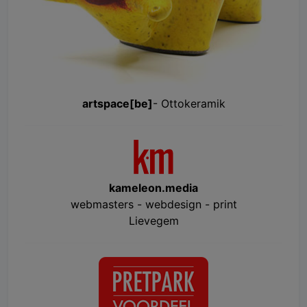
artspace[be]
- Ottokeramik
kameleon.media
webmasters - webdesign - print
Lievegem