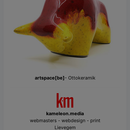
artspace[be]
- Ottokeramik
kameleon.media
webmasters - webdesign - print
Lievegem