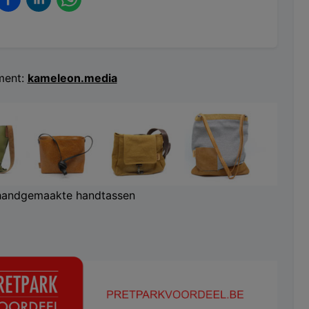
ent:
kameleon.media
handgemaakte handtassen