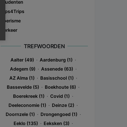
Studenten
Tips4Trips
Toerisme
Verkeer
TREFWOORDEN
Aalter (49)
·
Aardenburg (1)
·
Adegem (9)
·
Assenede (63)
·
AZ Alma (1)
·
Basisschool (1)
·
Bassevelde (5)
·
Boekhoute (6)
·
Boerekreek (1)
·
Covid (1)
·
Deeleconomie (1)
·
Deinze (2)
·
Doornzele (1)
·
Drongengoed (1)
·
Eeklo (135)
·
Eeksken (3)
·