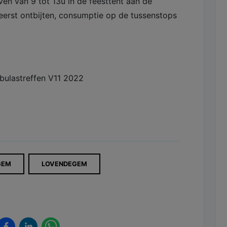
ven van 9 tot 13u in de feesttent aan de
eerst ontbijten, consumptie op de tussenstops
GEM
LOVENDEGEM