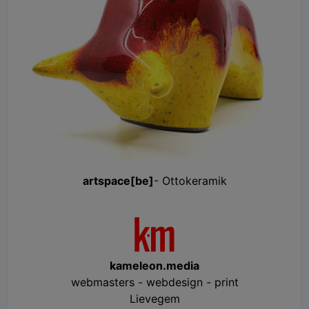
artspace[be]
- Ottokeramik
kameleon.media
webmasters - webdesign - print
Lievegem