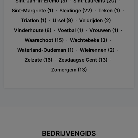
Sint-Jan-in-Eremo (3)
·
Sint-Laureins (20)
·
Sint-Margriete (1)
·
Sleidinge (22)
·
Teken (1)
·
Triatlon (1)
·
Ursel (9)
·
Veldrijden (2)
·
Vinderhoute (8)
·
Voetbal (1)
·
Vrouwen (1)
·
Waarschoot (15)
·
Wachtebeke (3)
·
Waterland-Oudeman (1)
·
Wielrennen (2)
·
Zelzate (16)
·
Zesdaagse Gent (13)
·
Zomergem (13)
BEDRIJVENGIDS