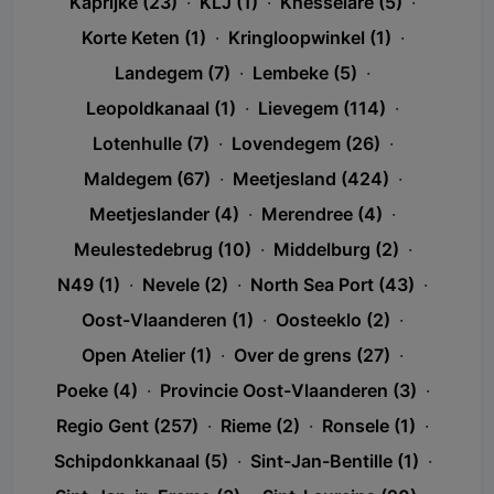
Kaprijke (23)
·
KLJ (1)
·
Knesselare (5)
·
Korte Keten (1)
·
Kringloopwinkel (1)
·
Landegem (7)
·
Lembeke (5)
·
Leopoldkanaal (1)
·
Lievegem (114)
·
Lotenhulle (7)
·
Lovendegem (26)
·
Maldegem (67)
·
Meetjesland (424)
·
Meetjeslander (4)
·
Merendree (4)
·
Meulestedebrug (10)
·
Middelburg (2)
·
N49 (1)
·
Nevele (2)
·
North Sea Port (43)
·
Oost-Vlaanderen (1)
·
Oosteeklo (2)
·
Open Atelier (1)
·
Over de grens (27)
·
Poeke (4)
·
Provincie Oost-Vlaanderen (3)
·
Regio Gent (257)
·
Rieme (2)
·
Ronsele (1)
·
Schipdonkkanaal (5)
·
Sint-Jan-Bentille (1)
·