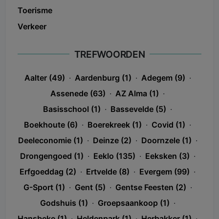
Toerisme
Verkeer
TREFWOORDEN
Aalter (49)
·
Aardenburg (1)
·
Adegem (9)
·
Assenede (63)
·
AZ Alma (1)
·
Basisschool (1)
·
Bassevelde (5)
·
Boekhoute (6)
·
Boerekreek (1)
·
Covid (1)
·
Deeleconomie (1)
·
Deinze (2)
·
Doornzele (1)
·
Drongengoed (1)
·
Eeklo (135)
·
Eeksken (3)
·
Erfgoeddag (2)
·
Ertvelde (8)
·
Evergem (99)
·
G-Sport (1)
·
Gent (5)
·
Gentse Feesten (2)
·
Godshuis (1)
·
Groepsaankoop (1)
·
Hansbeke (1)
·
Heldenpark (1)
·
Herbakker (1)
·