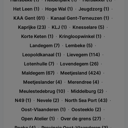
Het Leen (1)
·
Hoge Wal (1)
·
Jeugdzorg (1)
·
KAA Gent (61)
·
Kanaal Gent-Terneuzen (1)
·
Kaprijke (23)
·
KLJ (1)
·
Knesselare (5)
·
Korte Keten (1)
·
Kringloopwinkel (1)
·
Landegem (7)
·
Lembeke (5)
·
Leopoldkanaal (1)
·
Lievegem (114)
·
Lotenhulle (7)
·
Lovendegem (26)
·
Maldegem (67)
·
Meetjesland (424)
·
Meetjeslander (4)
·
Merendree (4)
·
Meulestedebrug (10)
·
Middelburg (2)
·
N49 (1)
·
Nevele (2)
·
North Sea Port (43)
·
Oost-Vlaanderen (1)
·
Oosteeklo (2)
·
Open Atelier (1)
·
Over de grens (27)
·
Poeke (4)
·
Provincie Oost-Vlaanderen (3)
·