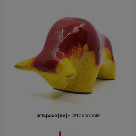
artspace[be]
- Ottokeramik