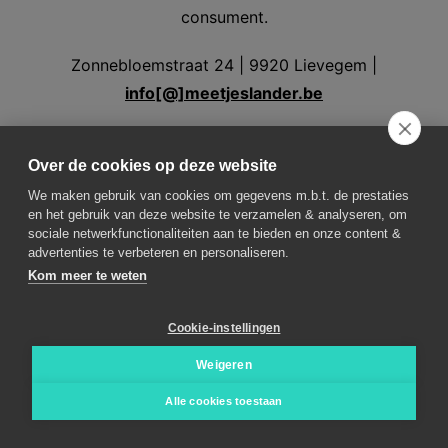
consument.
Zonnebloemstraat 24 | 9920 Lievegem |
info[@]meetjeslander.be
©
2026
Algemene voorwaarden, privacy & cookies
|
Over de cookies op deze website
Site gebouwd met Gatsby |
rss.xml
We maken gebruik van cookies om gegevens m.b.t. de prestaties
en het gebruik van deze website te verzamelen & analyseren, om
sociale netwerkfunctionaliteiten aan te bieden en onze content &
advertenties te verbeteren en personaliseren.
Volg ons
Kom meer te weten
Cookie-instellingen
Weer in Assenede
Weer in Aalter
Weer in
Eeklo
Weer in Evergem
Weer in Kaprijke
Weer in
Weigeren
Lovendegem
Weer in Maldegem
Weer in
Alle cookies toestaan
Nevele
Weer in Sint-Laureins
Weer in
Waarschoot
Weer in Zelzate
Weer in Zomergem