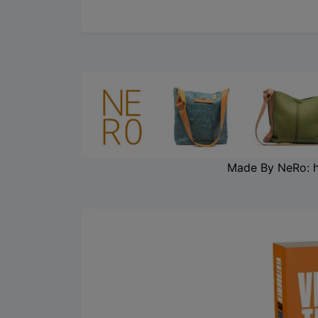
Made By NeRo: 