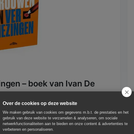
ingen – boek van Ivan De
Over de cookies op deze website
r in Vlaanderen. Op 9 juni kiezen we de
We maken gebruik van cookies om gegevens m.b.t. de prestaties en het
ementsleden. Op 13 oktober volgen
gebruik van deze website te verzamelen & analyseren, om sociale
netwerkfunctionaliteiten aan te bieden en onze content & advertenties te
kiezingen. In
Vertrouwen in
verbeteren en personaliseren.
ns door de geschiedenis van onze democratie