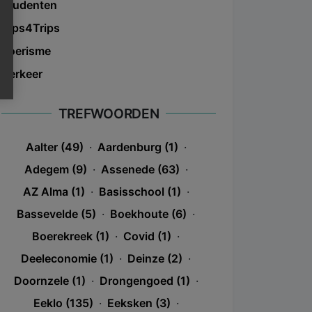
Studenten
Tips4Trips
Toerisme
Verkeer
TREFWOORDEN
Aalter (49)
·
Aardenburg (1)
·
Adegem (9)
·
Assenede (63)
·
AZ Alma (1)
·
Basisschool (1)
·
Bassevelde (5)
·
Boekhoute (6)
·
Boerekreek (1)
·
Covid (1)
·
Deeleconomie (1)
·
Deinze (2)
·
Doornzele (1)
·
Drongengoed (1)
·
Eeklo (135)
·
Eeksken (3)
·