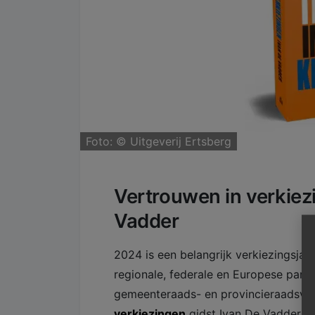
Foto: ©
Uitgeverij Ertsberg
Vertrouwen in verkiez
Vadder
2024 is een belangrijk verkiezingsjaa
regionale, federale en Europese parl
gemeenteraads- en provincieraadsver
verkiezingen
gidst Ivan De Vadder o